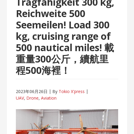
Tragfähigkeit 300 kg,
Reichweite 500
Seemeilen! Load 300
kg, cruising range of
500 nautical miles! 載
重量300公斤，續航里
程500海裡！
2023年06月26日
By
Tokio X'press
UAV
,
Drone
,
Aviation