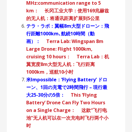
MHz:communication range to 5
km：
长冈工业大学：使用169兆赫兹
的无人机：将通讯距离扩展到5公里
テラ・ラボ：翼幅8m大型ドローン：飛
行距離1000km､航続10時間（動
画）：
Terra Lab: Wingspan 8m
Large Drone: Flight 1000km,
cruising 10 hours：
Terra Lab：机
翼宽度8m大型无人机：飞行距离
1000km，巡航10小时
米Impossible：’Flying Battery’ ドロ
ーン、1回の充電で2時間飛行 – 現行最
大25-30分の5倍：
This ‘Flying
Battery’ Drone Can Fly Two Hours
on a Single Charge：
这款“飞行电
池”无人机可以在一次充电时飞行两个小
时