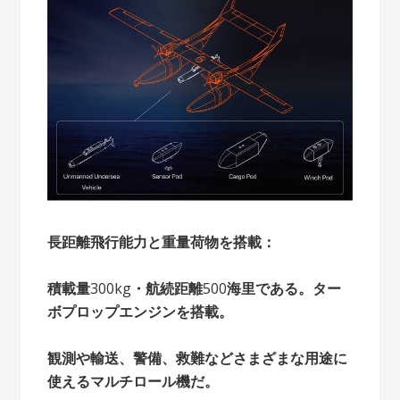
長距離飛行能力と重量荷物を搭載：
積載量
300kg
・航続距離
500
海里である。
ター
ボプロップエンジンを搭載。
観測や輸送、警備、救難などさまざまな用途に
使えるマルチロール機だ。