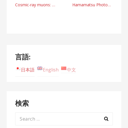
Post
Cosmic-ray muons: 地下経路を誘導する新技術！ une nouvelle technologie pour guider les voies souterraines ! Neue Technologie zur Führung unterirdischer Pfade! new technology to guide underground pathways! 引導地下通道的新技術！
Hamamatsu Photonics: 従来製品より3.5倍の高出力レーザー！ laser à rendement 3,5 fois plus élevé que les produits conventionnels ! Laser mit 3,5-fach höherer Leistung als herkömmliche Produkte! 3.5 times higher output laser than conventional products! 激光輸出比傳統產品高 3.5 倍！
navigation
言語:
日本語
English
中文
検索
Search
for: