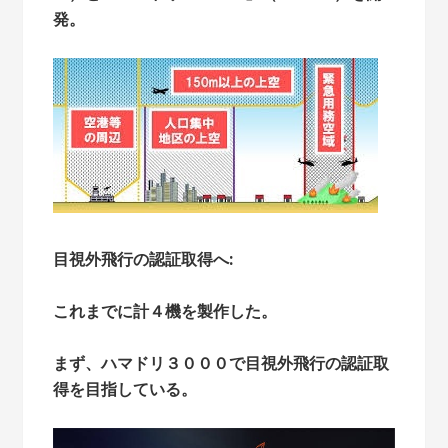
発。
目視外飛行の認証取得へ:
これまでに計４機を製作した。
まず、ハマドリ３０００で目視外飛行の認証取
得を目指している。