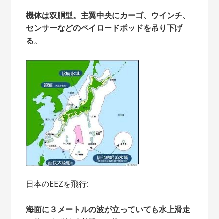
機体は双胴型。主翼中央にカーゴ、ウインチ、
センサーなどのペイロードポッドを吊り下げ
る。
日本のEEZを飛行:
海面に３メートルの波が立っていても水上滑走