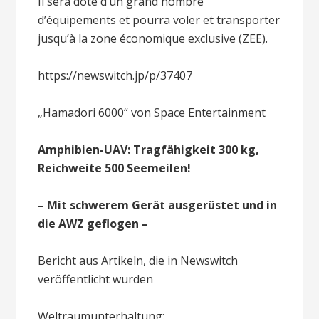
Il sera doté d’un grand nombre
d’équipements et pourra voler et transporter
jusqu’à la zone économique exclusive (ZEE).
https://newswitch.jp/p/37407
„Hamadori 6000“ von Space Entertainment
Amphibien-UAV: Tragfähigkeit 300 kg,
Reichweite 500 Seemeilen!
– Mit schwerem Gerät ausgerüstet und in
die AWZ geflogen –
Bericht aus Artikeln, die in Newswitch
veröffentlicht wurden
Weltraumunterhaltung: