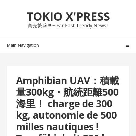
Skip
Skip
TOKIO X'PRESS
to
to
navigation
content
商売繁盛 !!! ~ Far East Trendy News !
Main Navigation
Amphibian UAV：積載
量300kg・航続距離500
海里！ charge de 300
kg, autonomie de 500
milles nautiques !