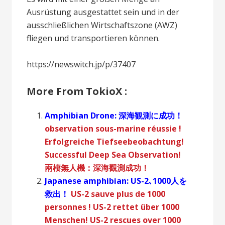
Ausrüstung ausgestattet sein und in der
ausschließlichen Wirtschaftszone (AWZ)
fliegen und transportieren können.
https://newswitch.jp/p/37407
More From TokioX :
Amphibian Drone: 深海観測に成功！
observation sous-marine réussie !
Erfolgreiche Tiefseebeobachtung!
Successful Deep Sea Observation!
兩棲無人機：深海觀測成功！
Japanese amphibian: US-2､1000人を
救出！
US-2 sauve plus de 1000
personnes !
US-2 rettet über 1000
Menschen!
US-2 rescues over 1000