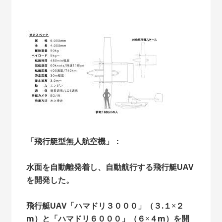
「飛行艇型無人航空機」：
水面を自動離発着し、自動航行する飛行艇UAV
を開発した。
飛行艇UAV「ハマドリ３０００」（３.１
×
２
m）と「ハマドリ６０００」（６
×
４m）を開