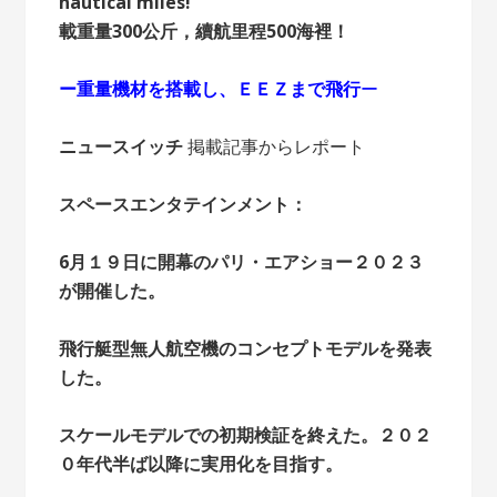
nautical miles!
載重量300公斤，續航里程500海裡！
ー重量機材を搭載し、ＥＥＺまで飛行
ー
ニュースイッチ
掲載記事からレポート
スペースエンタテインメント：
6月１９日に開幕のパリ・エアショー２０２３
が開催した。
飛行艇型無人航空機のコンセプトモデルを発表
した。
スケールモデルでの初期検証を終えた。２０２
０年代半ば以降に実用化を目指す。