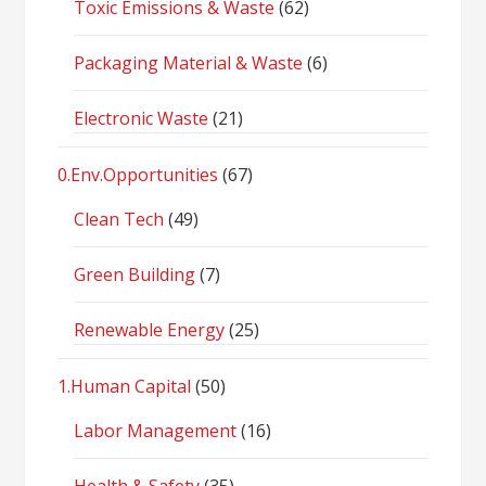
Toxic Emissions & Waste
(62)
Packaging Material & Waste
(6)
Electronic Waste
(21)
0.Env.Opportunities
(67)
Clean Tech
(49)
Green Building
(7)
Renewable Energy
(25)
1.Human Capital
(50)
Labor Management
(16)
Health & Safety
(35)