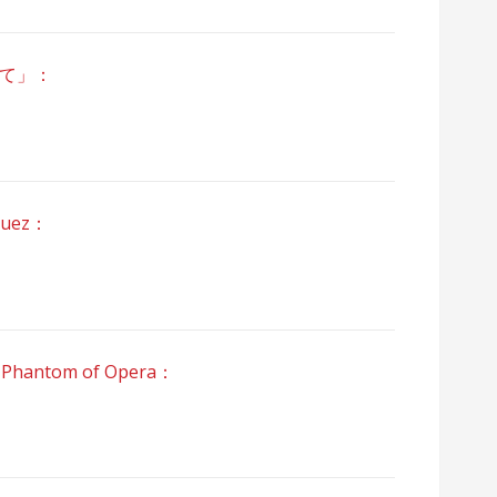
れて」：
Suez：
antom of Opera：