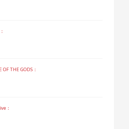
m：
 OF THE GODS：
ive：