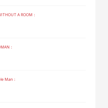
ITHOUT A ROOM：
OMAN：
le Man：