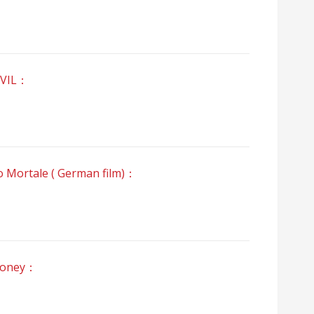
VIL：
rtale ( German film)：
oney：