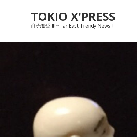
Skip
Skip
TOKIO X'PRESS
to
to
navigation
content
商売繁盛 !!! ~ Far East Trendy News !