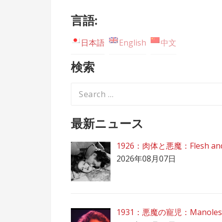
言語:
日本語
English
中文
検索
Search
for:
最新ニュース
1926：肉体と悪魔：Flesh and 
2026年08月07日
1931：悪魔の寵児：Manolescu – 