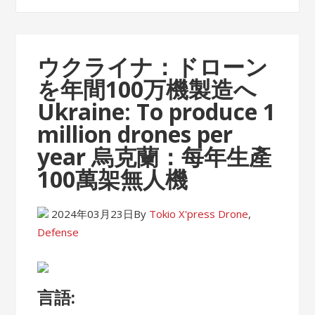
ウクライナ：ドローン
を年間100万機製造へ
Ukraine: To produce 1
million drones per
year 烏克蘭：每年生產
100萬架無人機
2024年03月23日
By
Tokio X'press
Drone
,
Defense
言語: