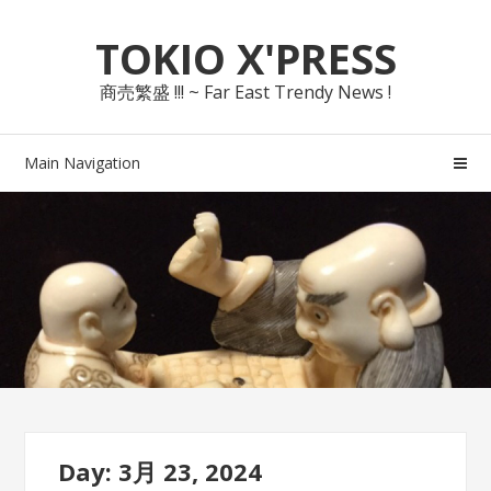
Skip
Skip
TOKIO X'PRESS
to
to
navigation
content
商売繁盛 !!! ~ Far East Trendy News !
Main Navigation
Day: 3月 23, 2024