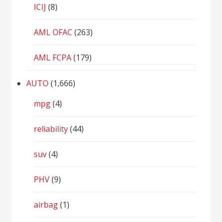
ICIJ
(8)
AML OFAC
(263)
AML FCPA
(179)
AUTO
(1,666)
mpg
(4)
reliability
(44)
suv
(4)
PHV
(9)
airbag
(1)