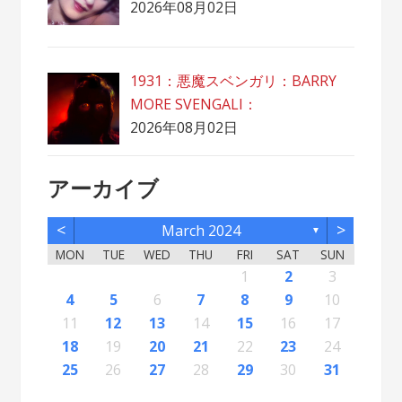
2026年08月02日
1931：悪魔スベンガリ：BARRY
MORE SVENGALI：
2026年08月02日
アーカイブ
<
>
March 2024
▼
MON
TUE
WED
THU
FRI
SAT
SUN
2
5
7
3
5
1
1
4
2
5
7
3
6
1
4
6
2
2
5
1
3
6
1
4
7
2
5
7
4
7
3
5
1
3
6
2
4
7
2
5
5
1
4
6
2
4
7
3
5
1
3
6
6
2
5
7
3
5
1
4
6
2
4
7
7
3
6
1
4
6
2
5
7
3
5
1
2
5
1
3
6
1
4
7
2
5
7
3
3
6
2
4
7
2
5
1
3
6
1
4
4
7
3
5
1
3
6
2
4
1
1
4
6
1
2
3
12
14
10
12
11
12
14
10
13
11
13
12
10
13
11
14
12
14
11
14
10
12
10
13
11
14
12
12
11
13
11
14
10
12
10
13
13
12
14
10
12
11
13
11
14
14
10
13
11
13
12
14
10
12
12
10
13
11
14
12
14
10
10
13
11
14
12
10
13
11
11
14
10
12
10
13
11
11
13
9
8
8
9
8
9
9
8
8
9
8
9
9
8
9
8
9
8
9
8
9
8
9
8
8
9
9
9
8
8
8
9
8
8
4
5
6
7
8
9
10
16
19
21
17
19
15
15
18
16
19
21
17
20
15
18
20
16
16
19
15
17
20
15
18
21
16
19
21
18
21
17
19
15
17
20
16
18
21
16
19
19
15
18
20
16
18
21
17
19
15
17
20
20
16
19
21
17
19
15
18
20
16
18
21
21
17
20
15
18
20
16
19
21
17
19
15
16
19
15
17
20
15
18
21
16
19
21
17
17
20
16
18
21
16
19
15
17
20
15
18
18
21
17
19
15
17
20
16
18
15
15
18
20
11
12
13
14
15
16
17
23
26
28
24
26
22
22
25
23
26
28
24
27
22
25
27
23
23
26
22
24
27
22
25
28
23
26
28
25
28
24
26
22
24
27
23
25
28
23
26
26
22
25
27
23
25
28
24
26
22
24
27
27
23
26
28
24
26
22
25
27
23
25
28
28
24
27
22
25
27
23
26
28
24
26
22
23
26
22
24
27
22
25
28
23
26
28
24
24
27
23
25
28
23
26
22
24
27
22
25
25
28
24
26
22
24
27
23
25
22
22
25
27
18
19
20
21
22
23
24
30
31
29
30
31
29
30
29
29
30
31
29
30
30
29
30
31
29
30
31
29
30
31
29
30
31
29
29
29
30
31
30
30
29
29
31
29
30
29
29
25
26
27
28
29
30
31