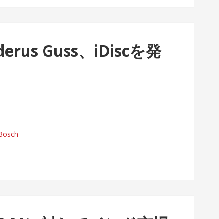
rus Guss、iDiscを発
Bosch