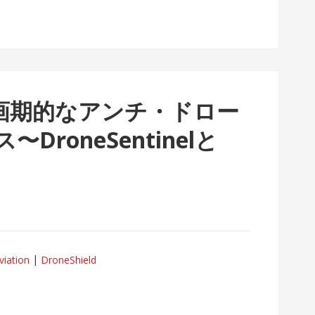
ld、画期的なアンチ・ドロー
roneSentinelと
viation
DroneShield