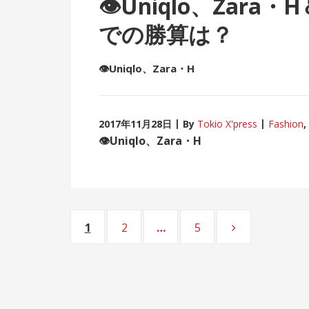
👁
Uniqlo、Zar
での勝算は？
👁
Uniqlo、Zara・H
2017年11月28日
By
Tokio X'press
Fashion
,
👁
Uniqlo、Zara・H
Posts
1
2
…
5
Page
Page
Page
navigation