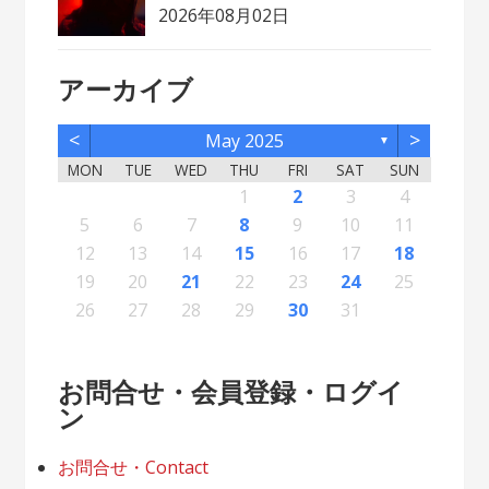
2026年08月02日
アーカイブ
<
>
May 2025
▼
MON
TUE
WED
THU
FRI
SAT
SUN
2
5
7
3
5
1
1
4
2
5
7
3
6
1
6
2
2
5
1
3
6
1
4
7
2
5
7
3
4
7
3
5
1
3
6
2
4
7
2
5
5
1
4
6
2
4
7
3
5
1
3
6
6
2
5
7
3
5
1
4
6
2
4
7
7
3
6
1
4
6
2
5
7
3
5
1
2
5
1
3
6
1
4
7
2
5
7
3
3
6
2
4
7
2
5
1
3
6
1
4
4
7
3
5
1
3
6
2
4
1
1
4
6
1
2
3
4
12
14
10
12
11
12
14
10
13
13
12
10
13
11
14
12
14
10
11
14
10
12
10
13
11
14
12
12
11
13
11
14
10
12
10
13
13
12
14
10
12
11
13
11
14
14
10
13
11
13
12
14
10
12
12
10
13
11
14
12
14
10
10
13
11
14
12
10
13
11
11
14
10
12
10
13
11
11
13
9
8
8
9
8
9
9
8
8
9
8
9
9
8
9
8
9
8
9
8
9
8
9
8
8
9
9
9
8
8
8
9
8
8
5
6
7
8
9
10
11
16
19
21
17
19
15
15
18
16
19
21
17
20
15
20
16
16
19
15
17
20
15
18
21
16
19
21
17
18
21
17
19
15
17
20
16
18
21
16
19
19
15
18
20
16
18
21
17
19
15
17
20
20
16
19
21
17
19
15
18
20
16
18
21
21
17
20
15
18
20
16
19
21
17
19
15
16
19
15
17
20
15
18
21
16
19
21
17
17
20
16
18
21
16
19
15
17
20
15
18
18
21
17
19
15
17
20
16
18
15
15
18
20
12
13
14
15
16
17
18
23
26
28
24
26
22
22
25
23
26
28
24
27
22
27
23
23
26
22
24
27
22
25
28
23
26
28
24
25
28
24
26
22
24
27
23
25
28
23
26
26
22
25
27
23
25
28
24
26
22
24
27
27
23
26
28
24
26
22
25
27
23
25
28
28
24
27
22
25
27
23
26
28
24
26
22
23
26
22
24
27
22
25
28
23
26
28
24
24
27
23
25
28
23
26
22
24
27
22
25
25
28
24
26
22
24
27
23
25
22
22
25
27
19
20
21
22
23
24
25
30
31
29
30
31
29
30
29
29
30
31
31
29
30
30
29
30
31
29
30
31
29
30
31
29
30
31
29
29
29
30
31
30
30
29
29
31
29
30
29
29
26
27
28
29
30
31
お問合せ・会員登録・ログイ
ン
お問合せ・Contact