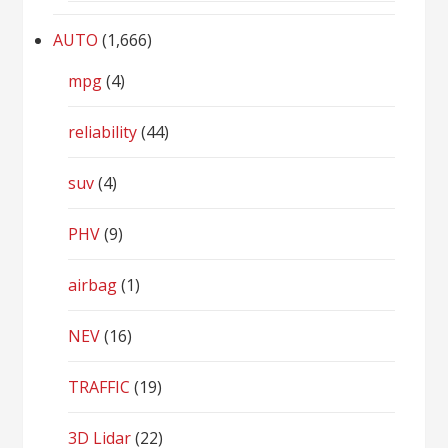
AUTO
(1,666)
mpg
(4)
reliability
(44)
suv
(4)
PHV
(9)
airbag
(1)
NEV
(16)
TRAFFIC
(19)
3D Lidar
(22)