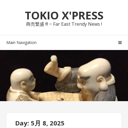
Skip
Skip
TOKIO X'PRESS
to
to
navigation
content
商売繁盛 !!! ~ Far East Trendy News !
Main Navigation
Day: 5月 8, 2025