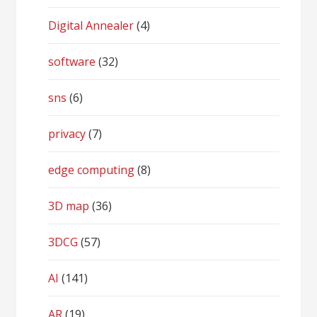
Digital Annealer
(4)
software
(32)
sns
(6)
privacy
(7)
edge computing
(8)
3D map
(36)
3DCG
(57)
AI
(141)
AR
(19)