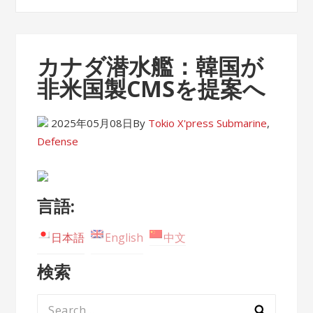
カナダ潜水艦：韓国が
非米国製CMSを提案へ
2025年05月08日
By
Tokio X'press
Submarine
,
Defense
言語:
日本語
English
中文
検索
Search