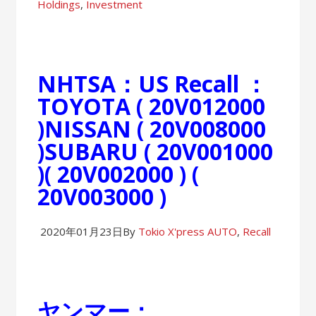
Holdings
,
Investment
NHTSA：US Recall ：
TOYOTA ( 20V012000
)NISSAN ( 20V008000
)SUBARU ( 20V001000
)( 20V002000 ) (
20V003000 )
2020年01月23日
By
Tokio X'press
AUTO
,
Recall
ヤンマー：