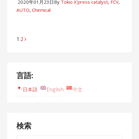
2020年01月23日
By
Tokio X'press
catalyst
,
FCV
,
AUTO
,
Chemical
Page
1
Page
2
Posts
navigation
言語:
日本語
English
中文
検索