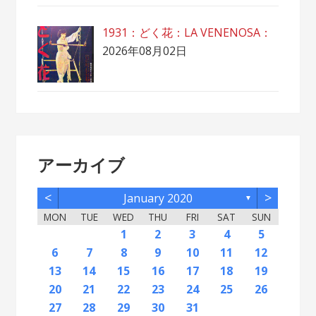
1931：どく花：LA VENENOSA：
2026年08月02日
アーカイブ
<
>
January 2020
▼
MON
TUE
WED
THU
FRI
SAT
SUN
2
5
7
3
5
1
1
4
2
5
7
3
6
1
4
6
2
2
5
1
3
6
1
4
7
2
5
7
3
4
7
3
5
1
3
6
2
4
7
2
5
5
1
4
6
2
4
7
3
5
1
3
6
6
2
5
7
3
5
1
4
6
2
4
7
7
3
6
1
4
6
2
5
7
3
5
1
2
1
3
6
1
4
7
2
5
7
3
3
6
2
4
7
2
5
1
3
6
1
4
4
7
3
5
1
3
6
2
4
1
1
4
6
1
2
3
4
5
12
14
10
12
11
12
14
10
13
11
13
12
10
13
11
14
12
14
10
11
14
10
12
10
13
11
14
12
12
11
13
11
14
10
12
10
13
13
12
14
10
12
11
13
11
14
14
10
13
11
13
12
14
10
12
10
13
11
14
12
14
10
10
13
11
14
12
10
13
11
11
14
10
12
10
13
11
11
13
9
8
8
9
8
9
9
8
8
9
8
9
9
8
9
8
9
8
9
8
9
8
9
8
8
9
9
9
8
8
8
9
8
8
6
7
8
9
10
11
12
16
19
21
17
19
15
15
18
16
19
21
17
20
15
18
20
16
16
19
15
17
20
15
18
21
16
19
21
17
18
21
17
19
15
17
20
16
18
21
16
19
19
15
18
20
16
18
21
17
19
15
17
20
20
16
19
21
17
19
15
18
20
16
18
21
21
17
20
15
18
20
16
19
21
17
19
15
16
15
17
20
15
18
21
16
19
21
17
17
20
16
18
21
16
19
15
17
20
15
18
18
21
17
19
15
17
20
16
18
15
15
18
20
13
14
15
16
17
18
19
23
26
28
24
26
22
22
25
23
26
28
24
27
22
25
27
23
23
26
22
24
27
22
25
28
23
26
28
24
25
28
24
26
22
24
27
23
25
28
23
26
26
22
25
27
23
25
28
24
26
22
24
27
27
23
26
28
24
26
22
25
27
23
25
28
28
24
27
22
25
27
23
26
28
24
26
22
23
22
24
27
22
25
28
23
26
28
24
24
27
23
25
28
23
26
22
24
27
22
25
25
28
24
26
22
24
27
23
25
22
22
25
27
20
21
22
23
24
25
26
30
31
29
30
31
29
30
29
29
30
31
31
29
30
30
29
30
31
29
30
31
29
30
31
29
30
31
29
29
29
30
31
30
30
29
29
31
29
30
29
29
27
28
29
30
31