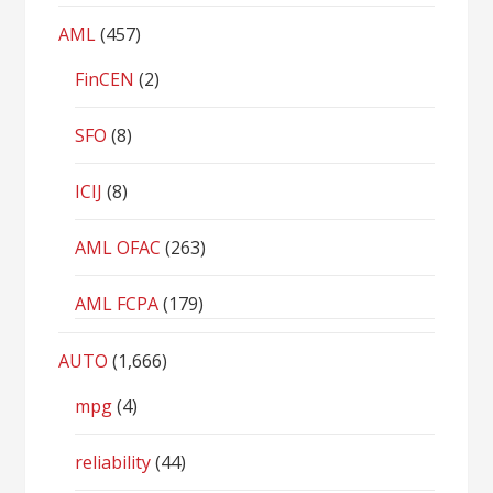
AML
(457)
FinCEN
(2)
SFO
(8)
ICIJ
(8)
AML OFAC
(263)
AML FCPA
(179)
AUTO
(1,666)
mpg
(4)
reliability
(44)