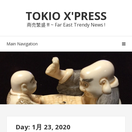
Skip
Skip
TOKIO X'PRESS
to
to
navigation
content
商売繁盛 !!! ~ Far East Trendy News !
Main Navigation
Day: 1月 23, 2020