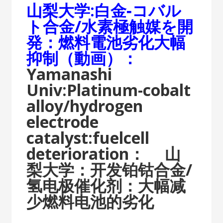
山梨大学:白金‐コバル
ト合金/水素極触媒を開
発：燃料電池劣化大幅
抑制（動画）：
Yamanashi
Univ:Platinum-cobalt
alloy/hydrogen
electrode
catalyst:fuelcell
deterioration：
山
梨大学：开发铂钴合金/
氢电极催化剂：大幅减
少燃料电池的劣化