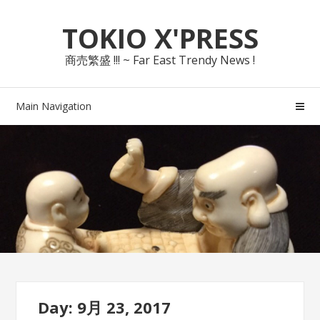
Skip
Skip
TOKIO X'PRESS
to
to
navigation
content
商売繁盛 !!! ~ Far East Trendy News !
Main Navigation
Day: 9月 23, 2017