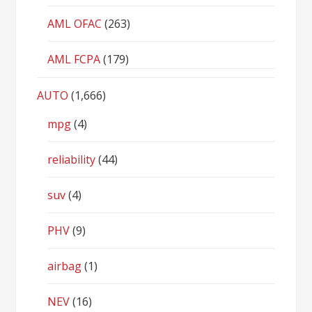
AML OFAC
(263)
AML FCPA
(179)
AUTO
(1,666)
mpg
(4)
reliability
(44)
suv
(4)
PHV
(9)
airbag
(1)
NEV
(16)