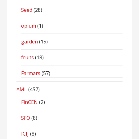
Seed
(28)
opium
(1)
garden
(15)
fruits
(18)
Farmars
(57)
AML
(457)
FinCEN
(2)
SFO
(8)
ICIJ
(8)