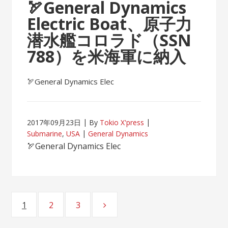
🏹General Dynamics
Electric Boat、原子力
潜水艦コロラド（SSN
788）を米海軍に納入
🏹General Dynamics Elec
2017年09月23日
By
Tokio X'press
Submarine
,
USA
General Dynamics
🏹General Dynamics Elec
Posts
1
2
3
Page
Page
Page
navigation