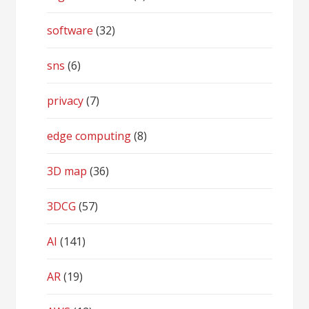
software
(32)
sns
(6)
privacy
(7)
edge computing
(8)
3D map
(36)
3DCG
(57)
AI
(141)
AR
(19)