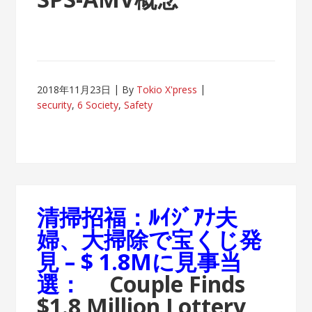
2018年11月23日
By
Tokio X'press
security
,
6 Society
,
Safety
清掃招福：ﾙｲｼﾞｱﾅ夫
婦、大掃除で宝くじ発
見 – $ 1.8Mに見事当
選：
Couple Finds
$1.8 Million Lottery