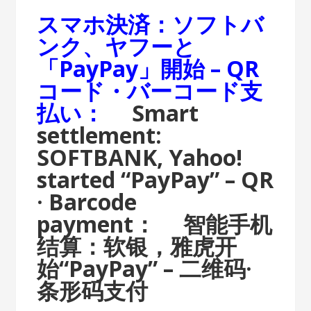
スマホ決済：ソフトバ
ンク、ヤフーと
「PayPay」開始 – QR
コード・バーコード支
払い：
Smart
settlement:
SOFTBANK, Yahoo!
started “PayPay” – QR
· Barcode
payment：
智能手机
结算：软银，雅虎开
始“PayPay” – 二维码·
条形码支付