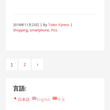
2018年11月23日
By
Tokio X'press
Shopping
,
smartphone
,
Pos
Posts
1
2
Page
Page
navigation
言語:
日本語
English
中文