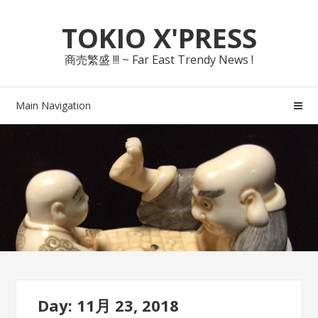
Skip
Skip
TOKIO X'PRESS
to
to
navigation
content
商売繁盛 !!! ~ Far East Trendy News !
Main Navigation
Day: 11月 23, 2018