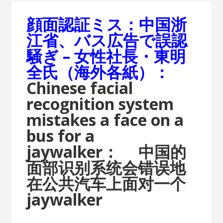
顔面認証ミス：中国浙
江省、バス広告で誤認
騒ぎ – 女性社長・東明
全氏（海外各紙）：
Chinese facial
recognition system
mistakes a face on a
bus for a
jaywalker：
中国的
面部识别系统会错误地
在公共汽车上面对一个
jaywalker