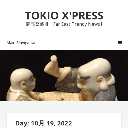
Skip
Skip
TOKIO X'PRESS
to
to
navigation
content
商売繁盛 !!! ~ Far East Trendy News !
Main Navigation
Day: 10月 19, 2022