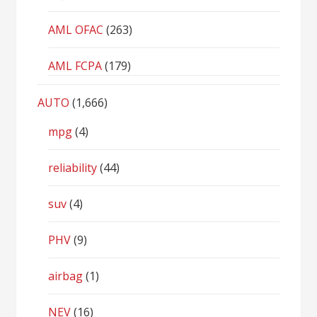
AML OFAC
(263)
AML FCPA
(179)
AUTO
(1,666)
mpg
(4)
reliability
(44)
suv
(4)
PHV
(9)
airbag
(1)
NEV
(16)