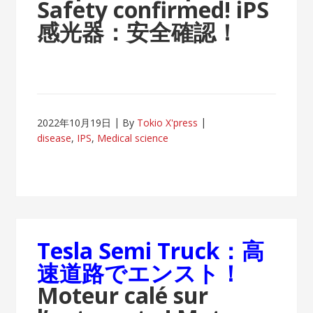
Safety confirmed!
iPS
感光器：安全確認！
2022年10月19日
By
Tokio X'press
disease
,
IPS
,
Medical science
Tesla Semi Truck：高
速道路でエンスト！
Moteur calé sur