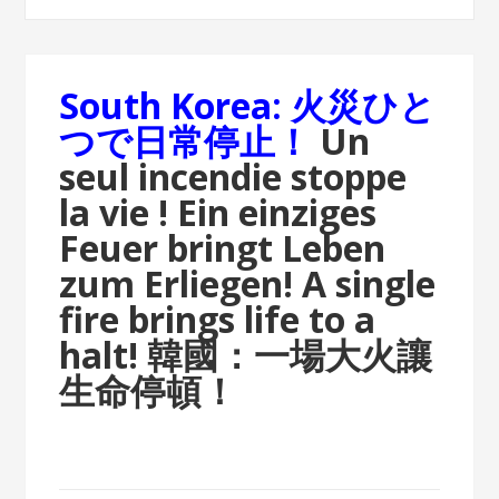
South Korea: 火災ひと
つで日常停止！
Un
seul incendie stoppe
la vie !
Ein einziges
Feuer bringt Leben
zum Erliegen!
A single
fire brings life to a
halt!
韓國：一場大火讓
生命停頓！