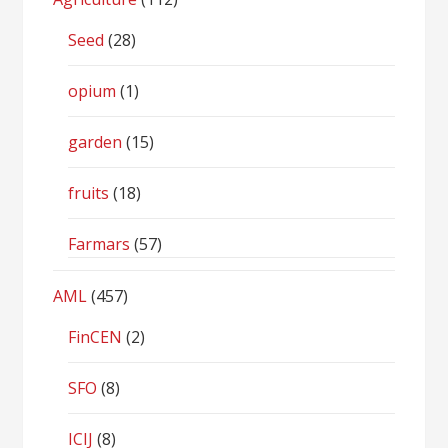
Seed
(28)
opium
(1)
garden
(15)
fruits
(18)
Farmars
(57)
AML
(457)
FinCEN
(2)
SFO
(8)
ICIJ
(8)