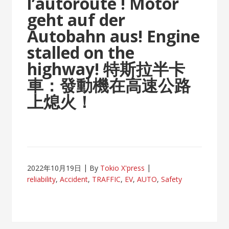
l’autoroute !
Motor
geht auf der
Autobahn aus!
Engine
stalled on the
highway!
特斯拉半卡
車：發動機在高速公路
上熄火！
2022年10月19日
By
Tokio X'press
reliability
,
Accident
,
TRAFFIC
,
EV
,
AUTO
,
Safety