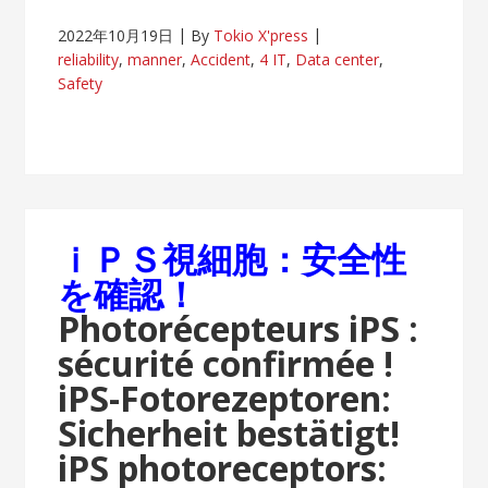
2022年10月19日
By
Tokio X'press
reliability
,
manner
,
Accident
,
4 IT
,
Data center
,
Safety
ｉＰＳ視細胞：安全性
を確認
！
Photorécepteurs iPS :
sécurité confirmée !
iPS-Fotorezeptoren:
Sicherheit bestätigt!
iPS photoreceptors: