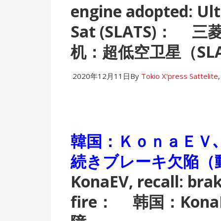
engine adopted: Ult
Sat (SLATS)：
三
机：超低空卫星（SLA
2020年12月11日
By
Tokio X'press
Sattelite
韓国：ＫｏｎａＥＶ
続きブレーキ欠陥
KonaEV, recall: bra
fire：
韩国：Kon