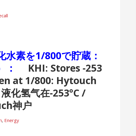
call
化水素を1/800で貯蔵：
動画）：
KHI: Stores -253
gen at 1/800: Hytouch
化氢气在-253°C /
uch神户
n
,
Energy