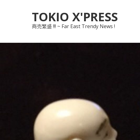
Skip
Skip
TOKIO X'PRESS
to
to
navigation
content
商売繁盛 !!! ~ Far East Trendy News !