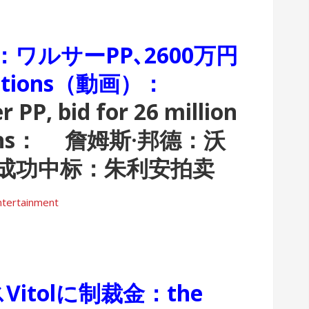
ワルサーPP､2600万円
Auctions（動画）：
 PP, bid for 26 million
tions：
詹姆斯·邦德：沃
元成功中标：朱利安拍卖
ntertainment
Vitolに制裁金：the