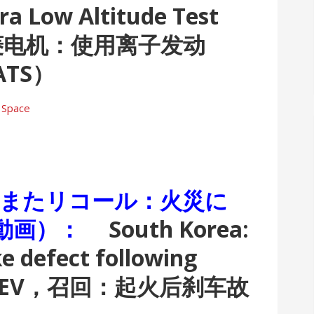
ra Low Altitude Test
菱电机：使用离子发动
TS）
,
Space
､またリコール：火災に
（動画）：
South Korea:
ke defect following
aEV，召回：起火后刹车故