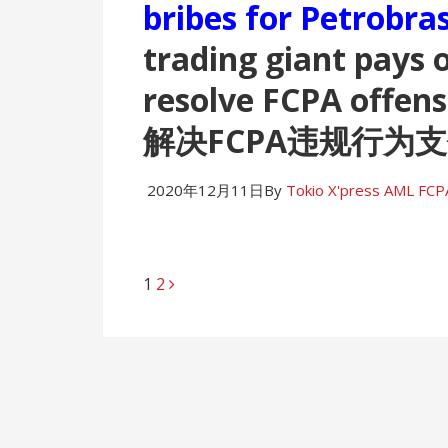
bribes for Petr
trading giant pays o
resolve FCPA off
解决FCPA违规行为支
2020年12月11日
By
Tokio X'press
AML FCP
Page
1
Page
2
Posts
navigation