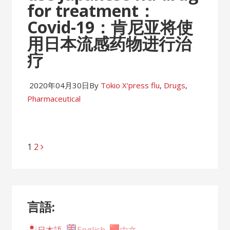
for treatment：
Covid-19：肯尼亚将使
用日本流感药物进行治
疗
2020年04月30日
By
Tokio X'press
flu
,
Drugs
,
Pharmaceutical
Page
1
Page
2
Posts
navigation
言語: