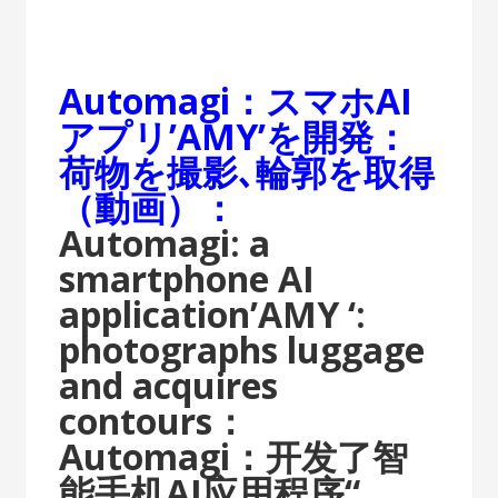
Automagi：スマホAI
アプリ’AMY’を開発：
荷物を撮影､輪郭を取得
（動画）：
Automagi: a
smartphone AI
application’AMY ‘:
photographs luggage
and acquires
contours：
Automagi：开发了智
能手机AI应用程序“