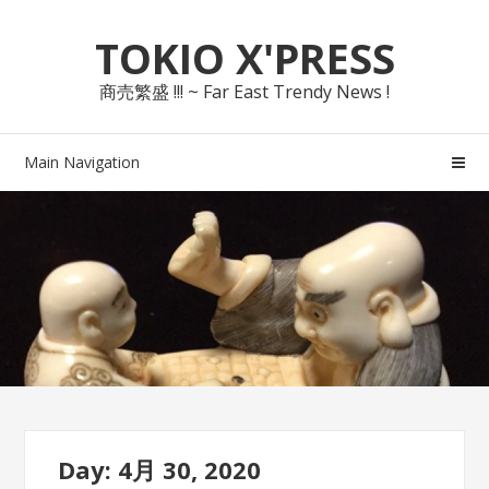
Skip
Skip
TOKIO X'PRESS
to
to
navigation
content
商売繁盛 !!! ~ Far East Trendy News !
Main Navigation
Day: 4月 30, 2020