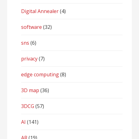
Digital Annealer
(4)
software
(32)
sns
(6)
privacy
(7)
edge computing
(8)
3D map
(36)
3DCG
(57)
AI
(141)
AR
(19)