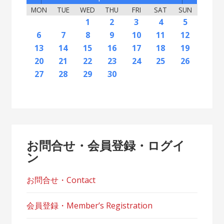
MON
TUE
WED
THU
FRI
SAT
SUN
2
5
7
3
5
1
1
4
2
5
7
3
6
1
4
6
2
2
5
1
3
6
1
4
7
2
5
7
3
4
7
3
5
1
3
6
2
4
7
2
5
5
1
4
6
2
4
7
3
5
1
3
6
6
2
5
7
3
5
1
4
6
2
4
7
7
3
6
1
4
6
2
5
7
3
1
2
5
1
3
6
1
4
7
2
5
7
3
3
6
2
4
7
2
5
1
3
6
1
4
4
7
3
5
1
3
6
2
4
1
1
4
6
1
2
3
4
5
12
14
10
12
11
12
14
10
13
11
13
12
10
13
11
14
12
14
10
11
14
10
12
10
13
11
14
12
12
11
13
11
14
10
12
10
13
13
12
14
10
12
11
13
11
14
14
10
13
11
13
12
14
10
12
10
13
11
14
12
14
10
10
13
11
14
12
10
13
11
11
14
10
12
10
13
11
11
13
9
8
8
9
8
9
9
8
8
9
8
9
9
8
9
8
9
8
9
8
9
8
9
8
8
9
9
9
8
8
8
9
8
8
6
7
8
9
10
11
12
16
19
21
17
19
15
15
18
16
19
21
17
20
15
18
20
16
16
19
15
17
20
15
18
21
16
19
21
17
18
21
17
19
15
17
20
16
18
21
16
19
19
15
18
20
16
18
21
17
19
15
17
20
20
16
19
21
17
19
15
18
20
16
18
21
21
17
20
15
18
20
16
19
21
17
15
16
19
15
17
20
15
18
21
16
19
21
17
17
20
16
18
21
16
19
15
17
20
15
18
18
21
17
19
15
17
20
16
18
15
15
18
20
13
14
15
16
17
18
19
23
26
28
24
26
22
22
25
23
26
28
24
27
22
25
27
23
23
26
22
24
27
22
25
28
23
26
28
24
25
28
24
26
22
24
27
23
25
28
23
26
26
22
25
27
23
25
28
24
26
22
24
27
27
23
26
28
24
26
22
25
27
23
25
28
28
24
27
22
25
27
23
26
28
24
22
23
26
22
24
27
22
25
28
23
26
28
24
24
27
23
25
28
23
26
22
24
27
22
25
25
28
24
26
22
24
27
23
25
22
22
25
27
20
21
22
23
24
25
26
30
31
29
30
31
29
30
29
29
30
31
31
29
30
30
29
30
31
29
30
31
29
30
31
29
30
31
29
29
29
30
31
30
30
29
29
31
29
30
29
29
27
28
29
30
お問合せ・会員登録・ログイ
ン
お問合せ・Contact
会員登録・Member’s Registration