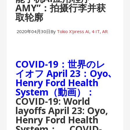
AMY”：拍摄行李并获
取轮廓
2020年04月30日
By
Tokio X'press
AI
,
4 IT
,
AR
COVID-19：世界のレ
イオフ April 23：Oyo､
Henry Ford Health
System（動画）：
COVID-19: World
layoffs April 23: Oyo,
Henry Ford Health
System：
COVID-