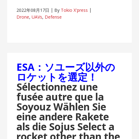
2022年08月17日
By
Tokio X'press
Drone
,
UAVs
,
Defense
ESA：ソユーズ以外の
ロケットを選定！
Sélectionnez une
fusée autre que la
Soyouz
Wählen Sie
eine andere Rakete
als die Sojus
Select a
rocket other than the