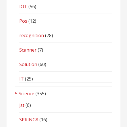
IOT
(56)
Pos
(12)
recognition
(78)
Scanner
(7)
Solution
(60)
IT
(25)
5 Science
(355)
jst
(6)
SPRING8
(16)