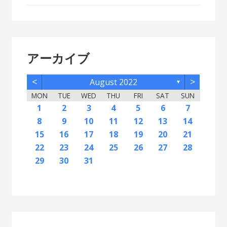
アーカイブ
<
>
August 2022
▼
MON
TUE
WED
THU
FRI
SAT
SUN
2
5
7
3
5
1
1
4
2
5
7
3
6
1
4
6
2
2
5
1
3
6
1
4
7
2
5
7
3
4
7
3
5
1
3
6
2
4
7
2
5
5
1
4
6
2
4
3
5
1
3
6
6
2
5
7
3
5
1
4
6
2
4
7
7
3
6
1
4
6
2
5
7
3
5
1
2
5
1
3
6
1
4
7
2
5
7
3
3
6
2
4
7
2
5
1
3
6
1
4
4
7
3
5
1
3
6
2
4
1
1
4
6
1
2
3
4
5
6
7
12
14
10
12
11
12
14
10
13
11
13
12
10
13
11
14
12
14
10
11
14
10
12
10
13
11
14
12
12
11
13
11
10
12
10
13
13
12
14
10
12
11
13
11
14
14
10
13
11
13
12
14
10
12
12
10
13
11
14
12
14
10
10
13
11
14
12
10
13
11
11
14
10
12
10
13
11
11
13
9
8
8
9
8
9
9
8
8
9
8
9
9
8
9
8
9
8
9
8
9
8
9
8
8
9
9
9
8
8
8
9
8
8
8
9
10
11
12
13
14
16
19
21
17
19
15
15
18
16
19
21
17
20
15
18
20
16
16
19
15
17
20
15
18
21
16
19
21
17
18
21
17
19
15
17
20
16
18
21
16
19
19
15
18
20
16
18
17
19
15
17
20
20
16
19
21
17
19
15
18
20
16
18
21
21
17
20
15
18
20
16
19
21
17
19
15
16
19
15
17
20
15
18
21
16
19
21
17
17
20
16
18
21
16
19
15
17
20
15
18
18
21
17
19
15
17
20
16
18
15
15
18
20
15
16
17
18
19
20
21
23
26
28
24
26
22
22
25
23
26
28
24
27
22
25
27
23
23
26
22
24
27
22
25
28
23
26
28
24
25
28
24
26
22
24
27
23
25
28
23
26
26
22
25
27
23
25
24
26
22
24
27
27
23
26
28
24
26
22
25
27
23
25
28
28
24
27
22
25
27
23
26
28
24
26
22
23
26
22
24
27
22
25
28
23
26
28
24
24
27
23
25
28
23
26
22
24
27
22
25
25
28
24
26
22
24
27
23
25
22
22
25
27
22
23
24
25
26
27
28
30
31
29
30
31
29
30
29
29
30
31
31
29
30
30
29
30
31
29
30
31
29
30
31
29
30
31
29
29
29
30
31
30
30
29
29
31
29
30
29
29
29
30
31