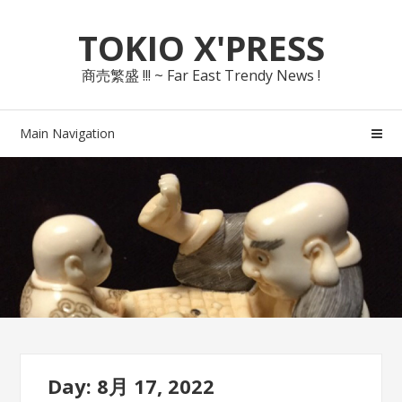
Skip
Skip
TOKIO X'PRESS
to
to
navigation
content
商売繁盛 !!! ~ Far East Trendy News !
Main Navigation
Day: 8月 17, 2022