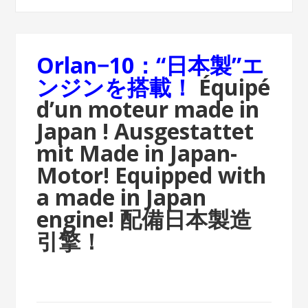
Orlan−10：“日本製”エ
ンジンを搭載！
Équipé
d’un moteur made in
Japan !
Ausgestattet
mit Made in Japan-
Motor!
Equipped with
a made in Japan
engine!
配備日本製造
引擎！