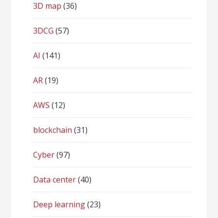
3D map
(36)
3DCG
(57)
AI
(141)
AR
(19)
AWS
(12)
blockchain
(31)
Cyber
(97)
Data center
(40)
Deep learning
(23)