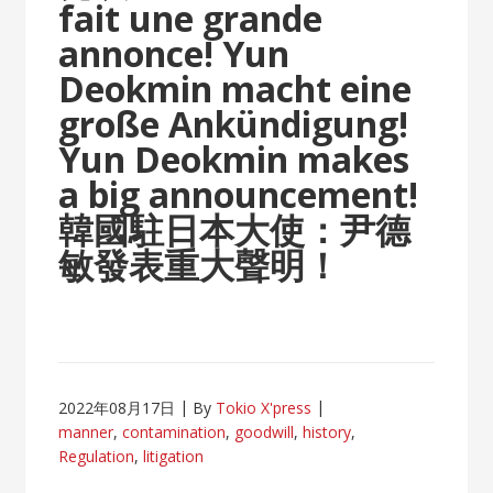
fait une grande
annonce!
Yun
Deokmin macht eine
große Ankündigung!
Yun Deokmin makes
a big announcement!
韓國駐日本大使：尹德
敏發表重大聲明！
2022年08月17日
By
Tokio X'press
manner
,
contamination
,
goodwill
,
history
,
Regulation
,
litigation