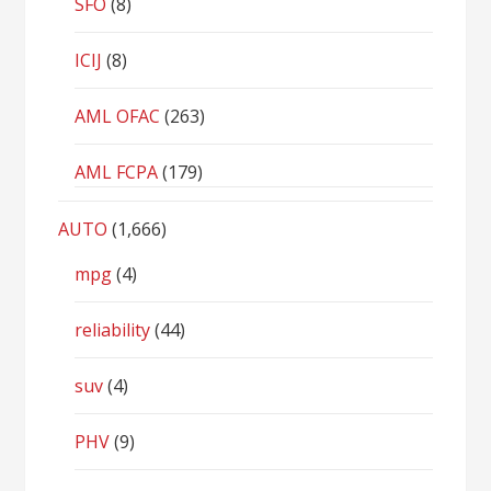
SFO
(8)
ICIJ
(8)
AML OFAC
(263)
AML FCPA
(179)
AUTO
(1,666)
mpg
(4)
reliability
(44)
suv
(4)
PHV
(9)