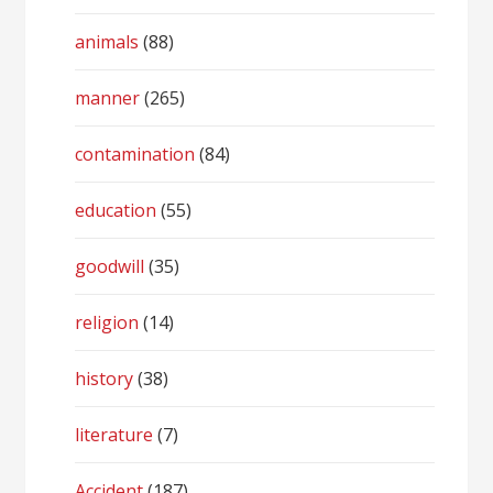
animals
(88)
manner
(265)
contamination
(84)
education
(55)
goodwill
(35)
religion
(14)
history
(38)
literature
(7)
Accident
(187)