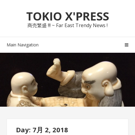
Skip
Skip
TOKIO X'PRESS
to
to
navigation
content
商売繁盛 !!! ~ Far East Trendy News !
Main Navigation
Day: 7月 2, 2018