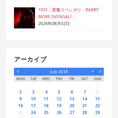
1931：悪魔スベンガリ：BARRY
MORE SVENGALI：
2026年08月02日
アーカイブ
<
>
July 2018
▼
MON
TUE
WED
THU
FRI
SAT
SUN
2
5
7
3
5
1
1
4
2
5
7
3
6
1
4
6
2
2
5
1
3
6
1
4
7
2
5
7
3
4
7
3
5
1
3
6
2
4
7
2
5
5
1
4
6
2
4
7
3
5
1
3
6
6
2
5
7
3
5
1
4
6
2
4
7
7
3
6
1
4
6
2
5
7
3
5
1
2
5
1
3
6
1
4
7
2
5
7
3
3
6
2
4
7
2
5
3
6
1
4
4
7
3
5
1
3
6
2
4
1
1
4
6
1
12
14
10
12
11
12
14
10
13
11
13
12
10
13
11
14
12
14
10
11
14
10
12
10
13
11
14
12
12
11
13
11
14
10
12
10
13
13
12
14
10
12
11
13
11
14
14
10
13
11
13
12
14
10
12
12
10
13
11
14
12
14
10
10
13
11
14
12
10
13
11
11
14
10
12
10
13
11
11
13
9
8
8
9
8
9
9
8
8
9
8
9
9
8
9
8
9
8
9
8
9
8
9
8
8
9
9
9
8
8
9
8
8
2
3
4
5
6
7
8
16
19
21
17
19
15
15
18
16
19
21
17
20
15
18
20
16
16
19
15
17
20
15
18
21
16
19
21
17
18
21
17
19
15
17
20
16
18
21
16
19
19
15
18
20
16
18
21
17
19
15
17
20
20
16
19
21
17
19
15
18
20
16
18
21
21
17
20
15
18
20
16
19
21
17
19
15
16
19
15
17
20
15
18
21
16
19
21
17
17
20
16
18
21
16
19
17
20
15
18
18
21
17
19
15
17
20
16
18
15
15
18
20
9
10
11
12
13
14
15
23
26
28
24
26
22
22
25
23
26
28
24
27
22
25
27
23
23
26
22
24
27
22
25
28
23
26
28
24
25
28
24
26
22
24
27
23
25
28
23
26
26
22
25
27
23
25
28
24
26
22
24
27
27
23
26
28
24
26
22
25
27
23
25
28
28
24
27
22
25
27
23
26
28
24
26
22
23
26
22
24
27
22
25
28
23
26
28
24
24
27
23
25
28
23
26
24
27
22
25
25
28
24
26
22
24
27
23
25
22
22
25
27
16
17
18
19
20
21
22
30
31
29
30
31
29
30
29
29
30
31
31
29
30
30
29
30
31
29
30
31
29
30
31
29
30
31
29
29
29
30
31
30
30
29
31
29
30
29
29
23
24
25
26
27
28
29