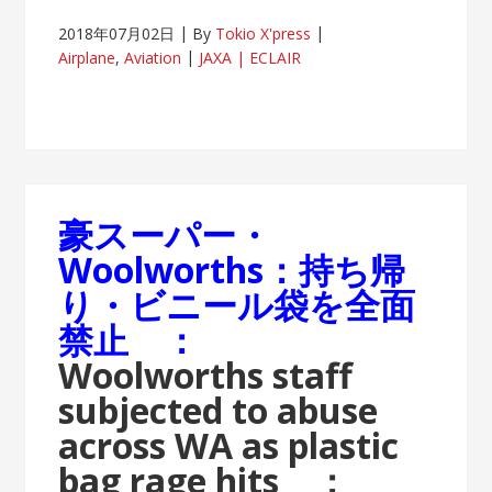
2018年07月02日
By
Tokio X'press
Airplane
,
Aviation
JAXA | ECLAIR
豪スーパー・
Woolworths：持ち帰
り・ビニール袋を全面
禁止 ：
Woolworths staff
subjected to abuse
across WA as plastic
bag rage hits ：