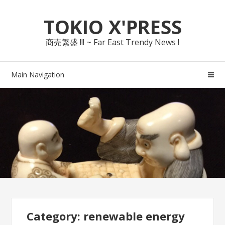
Skip
Skip
TOKIO X'PRESS
to
to
navigation
content
商売繁盛 !!! ~ Far East Trendy News !
Main Navigation
Category: renewable energy