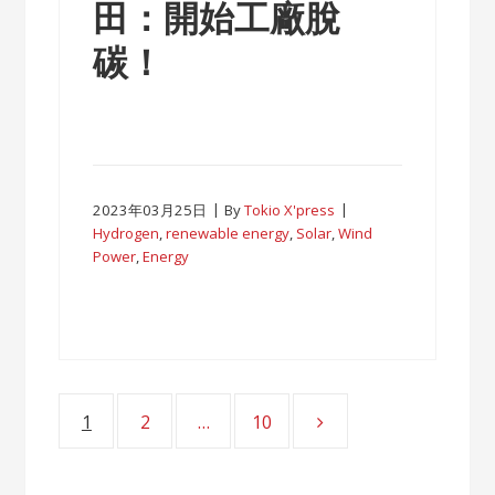
田：開始工廠脫
碳！
2023年03月25日
By
Tokio X'press
Hydrogen
,
renewable energy
,
Solar
,
Wind
Power
,
Energy
1
2
…
10
Page
Page
Page
Posts
navigation