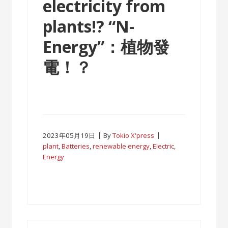
electricity from
plants!?
“N-
Energy”：植物發
電！？
2023年05月19日
By
Tokio X'press
plant
,
Batteries
,
renewable energy
,
Electric
,
Energy