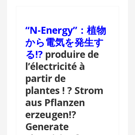
“N-Energy”：植物
から電気を発生す
る!?
produire de
l’électricité à
partir de
plantes ! ?
Strom
aus Pflanzen
erzeugen!?
Generate